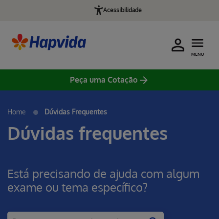
Acessibilidade
MENU
Peça uma Cotação
Home
Dúvidas Frequentes
Dúvidas frequentes
Está precisando de ajuda com algum
exame ou tema específico?