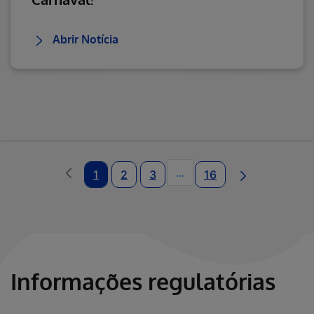
Abrir Notícia
...
1
2
3
16
Páginas intermediárias U
Informações regulatórias