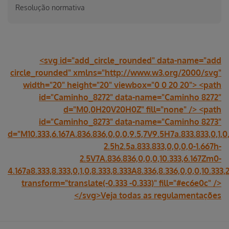
Resolução normativa
<svg id="add_circle_rounded" data-name="add
circle_rounded" xmlns="http://www.w3.org/2000/svg"
width="20" height="20" viewbox="0 0 20 20"> <path
id="Caminho_8272" data-name="Caminho 8272"
d="M0,0H20V20H0Z" fill="none" /> <path
id="Caminho_8273" data-name="Caminho 8273"
d="M10.333,6.167A.836.836,0,0,0,9.5,7V9.5H7a.833.833,0,1,0,
2.5h2.5a.833.833,0,0,0,0-1.667h-
2.5V7A.836.836,0,0,0,10.333,6.167Zm0-
4.167a8.333,8.333,0,1,0,8.333,8.333A8.336,8.336,0,0,0,10.333,2
transform="translate(-0.333 -0.333)" fill="#ec6e0c" />
</svg>Veja todas as regulamentações