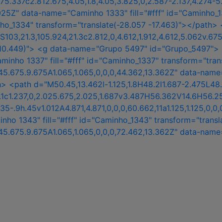
1.575.337c2.812.675,4.05,1.8,4.05,3.825,0,2.587-2.137,4.2
" data-name="Caminho 1333" fill="#fff" id="Caminho_1333" 
o_1334" transform="translate(-28.057 -17.463)"></path> <p
S103,21.3,105.924,21.3c2.812,0,4.612,1.912,4.612,5.062v.6
10.449)"> <g data-name="Grupo 5497" id="Grupo_5497"> <path
nho 1337" fill="#fff" id="Caminho_1337" transform="transla
45.45.675.9.675A1.065,1.065,0,0,0,44.362,13.362Z" data-n
> <path d="M50.45,13.462l-1.125,1.8H48.2l1.687-2.475L48.2,
0.1c1.237,0,2.025.675,2.025,1.687v3.487H56.362V14.6H56.25a
,1.35-.9h.45v1.012A4.871,4.871,0,0,0,60.662,11a1.125,1.125,
o 1343" fill="#fff" id="Caminho_1343" transform="translate
45.45.675.9.675A1.065,1.065,0,0,0,72.462,13.362Z" data-na