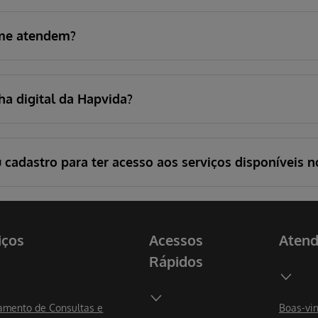
 me atendem?
ha digital da Hapvida?
cadastro para ter acesso aos serviços disponíveis 
iços
Acessos
Aten
Rápidos
mento de Consultas e
Boas-vi