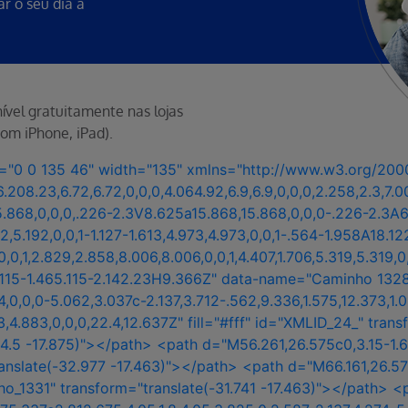
ar o seu dia a
ível gratuitamente nas lojas
com iPhone, iPad).
x="0 0 135 46" width="135" xmlns="http://www.w3.org/20
8.23,6.72,6.72,0,0,0,4.064.92,6.9,6.9,0,0,0,2.258,2.3,7.007,
15.868,0,0,0,.226-2.3V8.625a15.868,15.868,0,0,0-.226-2.3A6
2,5.192,0,0,1-1.127-1.613,4.973,4.973,0,0,1-.564-1.958A18.122
6,0,0,1,2.829,2.858,8.006,8.006,0,0,1,4.407,1.706,5.319,5.319,0
.676.115-1.465.115-2.142.23H9.366Z" data-name="Caminho 13
64,0,0,0-5.062,3.037c-2.137,3.712-.562,9.336,1.575,12.373,1
.883,4.883,0,0,0,22.4,12.637Z" fill="#fff" id="XMLID_24_
4.5 -17.875)"></path> <path d="M56.261,26.575c0,3.15-1.6
ranslate(-32.977 -17.463)"></path> <path d="M66.161,26.57
o_1331" transform="translate(-31.741 -17.463)"></path> <pa