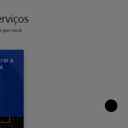
erviços
r por você
rar a
al