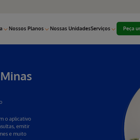
a
Nossos Planos
Nossas Unidades
Serviços
Peça u
 Minas
o
m o aplicativo
ultas, emitir
ames e muito