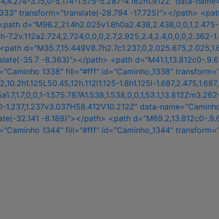
74-5.4,4.274-3.15,0-5.174-1.575-5.287-4.162h1.912Z" data-n
transform="translate(-28.794 -17.725)"></path> <path d="M
ath d="M96.2,21.4h2.025v1.8h0a2.438,2.438,0,0,1,2.475-1.8
75h-7.2v.112a2.724,2.724,0,0,0,2.7,2.925,2.4,2.4,0,0,0,2.
 d="M35.7,15.449V8.7h2.7c1.237,0,2.025.675,2.025,1.687A1.
te(-35.7 -8.363)"></path> <path d="M41.1,13.812c0-.9.675-1
ame="Caminho 1338" fill="#fff" id="Caminho_1338" transfor
10.2h1.125L50.45,12h.112l1.125-1.8h1.125l-1.687,2.475,1.6
1.7,1.7,0,0,1-1.575.787A1.538,1.538,0,0,1,53.1,13.812Zm3.2
0,0,0-1.237,1.237v3.037H58.412V10.212Z" data-name="Caminho 
(-32.141 -8.188)"></path> <path d="M69.2,13.812c0-.9.675-
me="Caminho 1344" fill="#fff" id="Caminho_1344" transform