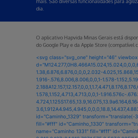
mais. São diversas funcionalidades para agiliz
dia.
O aplicativo Hapvida Minas Gerais está dispon
do Google Play e da Apple Store (compatível 
<svg class="svg_one" height="46" viewbo
d="M124.277,0H8.466A15.024,15.024,0,0,0,6.20
1.38,6.876,6.876,0,0,0,2.032-4.025,15.868,
1.916-.576,8.006,8.006,0,0,1-1.578-1.152,5.19
2.188A12.157,12.157,0,0,1,1.7,4.471,8.176,8.17
1.578,1.152,4.713,4.713,0,0,1-1.916.576c-
4.724,1.125S17.65,13.9,16.075,13.9a6.164,6.1
3.6,1.912A4.945,4.945,0,0,0,18.8,14.437,4
id="Caminho_1329" transform="translate(-3
fill="#fff" id="Caminho_1330" transform="t
name="Caminho 1331" fill="#fff" id="Caminh