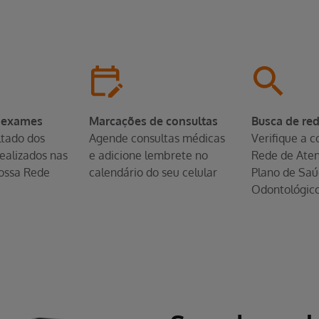
 exames
Marcações de consultas
Busca de re
ltado dos
Agende consultas médicas
Verifique a c
ealizados nas
e adicione lembrete no
Rede de Ate
ossa Rede
calendário do seu celular
Plano de Saú
Odontológic