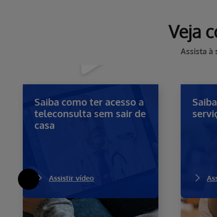
Veja c
Assista à
Saiba como ter acesso a
Saiba
teleconsulta sem sair de
servi
casa
Assistir vídeo
Ass