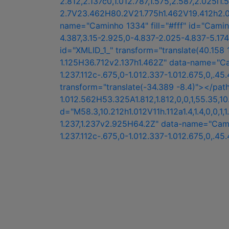
2.812,2.137c0,1.012.787,1.575,2.587,2.025l
2.7V23.462H80.2V21.775h1.462V19.412h2.025Z
name="Caminho 1334" fill="#fff" id="Caminh
4.387,3.15-2.925,0-4.837-2.025-4.837-5.174
id="XMLID_1_" transform="translate(40.158 
1.125H36.712v2.137h1.462Z" data-name="Cami
1.237.112c-.675,0-1.012.337-1.012.675,0,.
transform="translate(-34.389 -8.4)"></path
1.012.562H53.325A1.812,1.812,0,0,1,55.35,1
d="M58.3,10.212h1.012V11h.112a1.4,1.4,0,0,1
1.237,1.237v2.925H64.2Z" data-name="Caminh
1.237.112c-.675,0-1.012.337-1.012.675,0,.