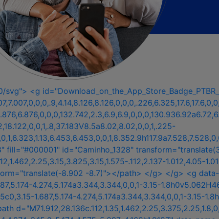
00/svg"> <g id="Download_on_the_App_Store_Badge_PTBR_
7.007,0,0,0,.9,4.14,8.126,8.126,0,0,0,.226,6.325,17.6,17.6,0
.876,6.876,0,0,0,132.742,2.3,6.9,6.9,0,0,0,130.936.92a6.7
,18.122,0,0,1,.8,37.183V8.5a8.02,8.02,0,0,1,.225-
,0,1,6.323,1.13,6.453,6.453,0,0,1,8.352.9h117.9a7.528,7.528,0,0
28" fill="#000001" id="Caminho_1328" transform="translate
.012,1.462,2.25,3.15,3.825,3.15,1.575-.112,2.137-1.012,4.05-
" transform="translate(-8.902 -8.7)"></path> </g> </g> <
87,5.174-4.274,5.174a3.344,3.344,0,0,1-3.15-1.8h0v5.062H4
5c0,3.15-1.687,5.174-4.274,5.174a3.344,3.344,0,0,1-3.15-1.
th d="M71.912,28.136c.112,1.35,1.462,2.25,3.375,2.25,1.8,0