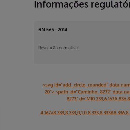
Informações regulatór
RN 565 - 2014
Resolução normativa
<svg id="add_circle_rounded" data-nam
20"> <path id="Caminho_8272" data-n
8273" d="M10.333,6.167A.836.8
4.167a8.333,8.333,0,1,0,8.333,8.333A8.336,8