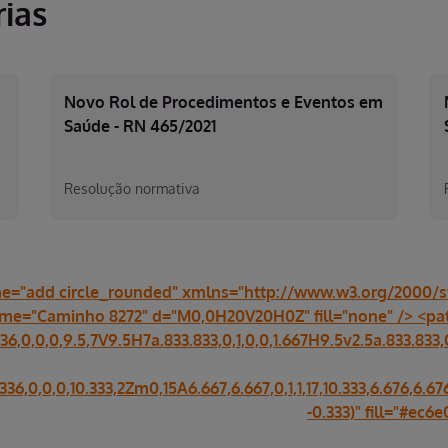
ias
Novo Rol de Procedimentos e Eventos em
Saúde - RN 465/2021
Resolução normativa
e="add circle_rounded" xmlns="http://www.w3.org/2000/sv
ame="Caminho 8272" d="M0,0H20V20H0Z" fill="none" /> <p
36,0,0,0,9.5,7V9.5H7a.833.833,0,1,0,0,1.667H9.5v2.5a.833.833,0
.336,0,0,0,10.333,2Zm0,15A6.667,6.667,0,1,1,17,10.333,6.676,6.67
-0.333)" fill="#ec