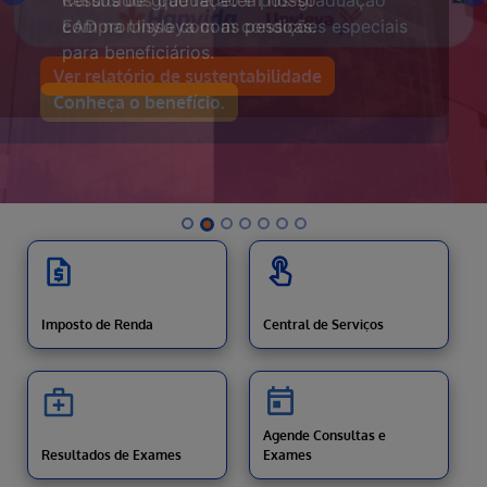
Resultados que refletem nosso
Previous
N
compromisso com as pessoas.
Ver relatório de sustentabilidade
Imposto de Renda
Central de Serviços
Agende Consultas e
Resultados de Exames
Exames