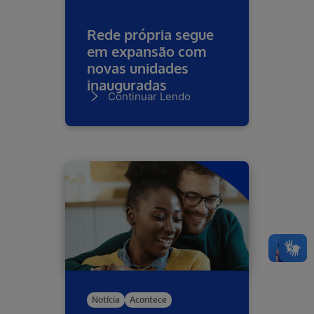
Rede própria segue
em expansão com
novas unidades
inauguradas
Continuar Lendo
Notícia
Acontece